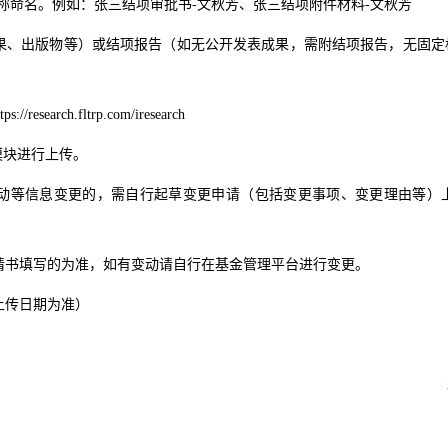
称命名。例如：张三结项审批书
-
文秋芳、张三结项附件材料
-
文秋芳
果、出版物等）或结项报告（如无公开发表成果，需附结项报告，无固定
tps://research.fltrp.com/iresearch
模块进行上传。
动等信息变更的，需自行起草变更申请（包括变更事项、变更理由等）
请书填写的为准，如有变动请自行在基金管理平台进行变更。
上传日期为准）