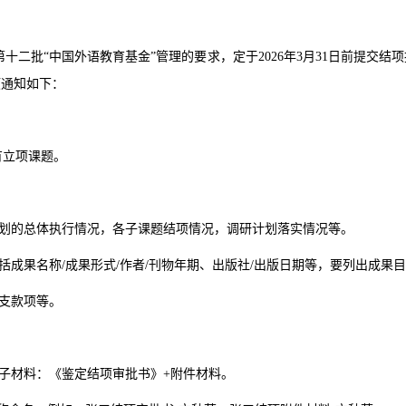
第十二批
“
中国外语教育基金
”
管理的要求，定于
2026
年
3
月
31
日前提交结项
项通知如下：
有立项课题。
划的总体执行情况，各子课题结项情况，调研计划落实情况等。
括成果名称/成果形式
/
作者
/
刊物年期、出版社
/
出版日期等，要列出成果目
支款项等。
子材料：《鉴定结项审批书》
+
附件材料。